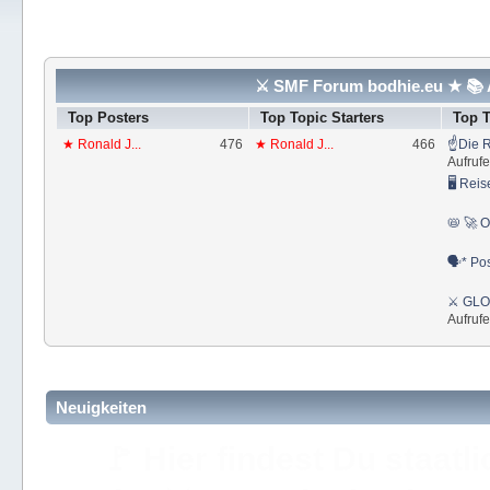
⚔ SMF Forum bodhie.eu ★ 📚 A
Top Posters
Top Topic Starters
Top 
★ Ronald J...
476
★ Ronald J...
466
☝Die R
Aufrufe
🖥 Reis
📛 🚀 O
🗣* Pos
⚔ GLOS
Aufrufe
Neuigkeiten
🚩 Hier findest Du staat