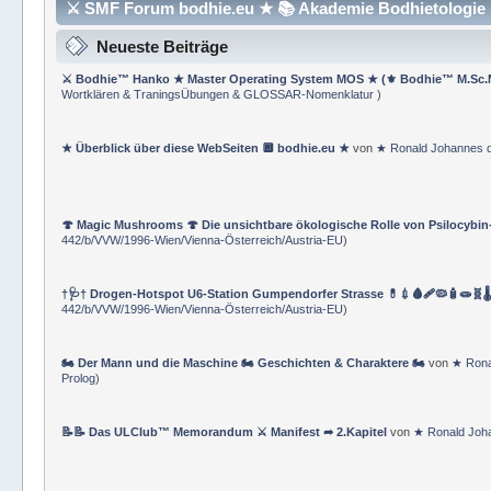
⚔ SMF Forum bodhie.eu ★ 📚 Akademie Bodhietologie ⚜
Neueste Beiträge
⚔ Bodhie™ Hanko ★ Master Operating System MOS ★ (⚜ Bodhie™ M.Sc.
Wortklären & TraningsÜbungen & GLOSSAR-Nomenklatur
)
★ Überblick über diese WebSeiten 🔲 bodhie.eu ★
von
★ Ronald Johannes 
🍄 Magic Mushrooms 🍄 Die unsichtbare ökologische Rolle von Psilocybin
442/b/VVW/1996-Wien/Vienna-Österreich/Austria-EU
)
†🩺† Drogen-Hotspot U6-Station Gumpendorfer Strasse 💊💉🩸🩹🦠🧴🧫🧬🌡
442/b/VVW/1996-Wien/Vienna-Österreich/Austria-EU
)
🏍 Der Mann und die Maschine 🏍 Geschichten & Charaktere 🏍
von
★ Rona
Prolog
)
📝📝 Das ULClub™ Memorandum ⚔ Manifest ➦ 2.Kapitel
von
★ Ronald Joh