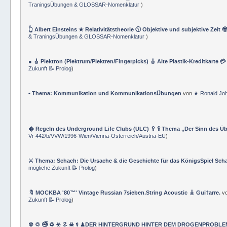
TraningsÜbungen & GLOSSAR-Nomenklatur
)
👆 Albert Einsteins ★ Relativitätstheorie 🕦 Objektive und subjektive Zeit 
& TraningsÜbungen & GLOSSAR-Nomenklatur
)
● 🎸 Plektron (Plektrum/Plektren/Fingerpicks) 🎸 Alte Plastik-Kreditkarte 
Zukunft 📝 Prolog
)
• Thema: Kommunikation und KommunikationsÜbungen
von
★ Ronald Jo
� Regeln des Underground Life Clubs (ULC) 🥄🥄Thema „Der Sinn des Ü
Vr 442/b/VVW/1996-Wien/Vienna-Österreich/Austria-EU
)
⚔ Thema: Schach: Die Ursache & die Geschichte für das KönigsSpiel Sch
mögliche Zukunft 📝 Prolog
)
🔖 MOCKBA '80™' Vintage Russian 7sieben.String Acoustic 🎸 Gui†arre.
v
Zukunft 📝 Prolog
)
☢ ♲ 🚭 ♻ ☣ ☡ ☠ ⚕ ♟DER HINTERGRUND HINTER DEM DROGENPROBLEM 🛰