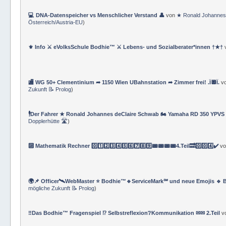
💻 DNA-Datenspeicher vs Menschlicher Verstand 👤
von
★ Ronald Johannes
Österreich/Austria-EU
)
⚜ Info ⚔ eVolksSchule Bodhie™ ⚔ Lebens- und Sozialberater*innen †★†
🏬 WG 50+ Clementinium ➦ 1150 Wien UBahnstation ➦ Zimmer frei! .Ï🔲Ï.
v
Zukunft 📝 Prolog
)
🕴Der Fahrer ★ Ronald Johannes deClaire Schwab 🏍️ Yamaha RD 350 YPVS ⌚
Dopplerhütte 🛣
)
🔟 Mathematik Rechner 0️⃣1️⃣2️⃣3️⃣4️⃣5️⃣6️⃣7️⃣8️⃣9️⃣📟📟📟📟4.Teil🔜0️⃣0️⃣4️⃣✔️
v
🌍📌 Officer🛰WebMaster ⭐️ Bodhie™🔹ServiceMark℠ und neue Emojis 🔹 
mögliche Zukunft 📝 Prolog
)
‼️Das Bodhie™ Fragenspiel ⁉️ Selbstreflexion❔Kommunikation ✉✉ 2.Teil
v