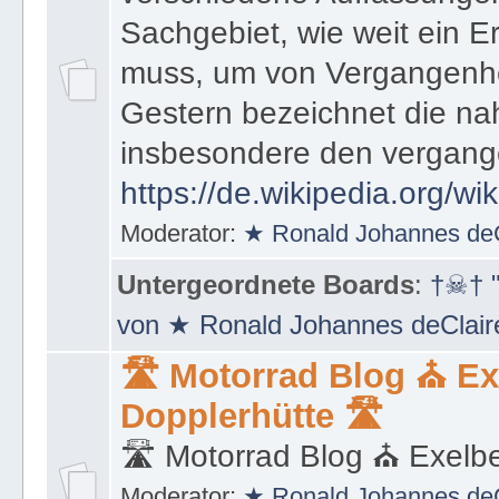
Sachgebiet, wie weit ein E
muss, um von Vergangenhe
Gestern bezeichnet die na
insbesondere den vergang
https://de.wikipedia.org/wi
Moderator:
★ Ronald Johannes de
Untergeordnete Boards
:
†☠† "
von ★ Ronald Johannes deClai
🛣 Motorrad Blog ⛪ Ex
Dopplerhütte 🛣
🛣 Motorrad Blog ⛪ Exelbe
Moderator:
★ Ronald Johannes de