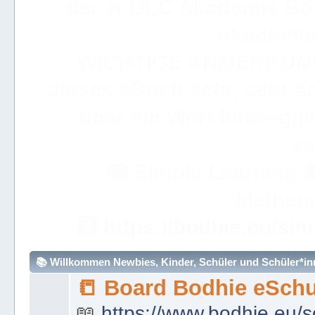
der ⚔ ULC Akademie Bo
Akademie 
WICHTIGE ANMERKUN
dieses eBuch sehr, sehr so
über ein Wort hinweggeh
ve
📟
Simple Learning

Mathem
🧮
https://bodhie.eu/sim
📚 Willkommen Newbies, Kinder, Schüler und Schüler*inne
📒 Board Bodhie eSchu
📖
https://www.bodhie.eu/s