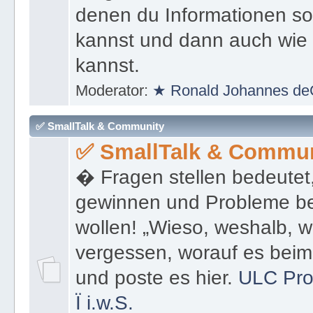
denen du Informationen sof
kannst und dann auch wie 
kannst.
Moderator:
★ Ronald Johannes de
✅ SmallTalk & Community
✅ SmallTalk & Commun
� Fragen stellen bedeutet
gewinnen und Probleme be
wollen! „Wieso, weshalb, w
vergessen, worauf es bei
und poste es hier.
ULC Pro
Ï
i.w.S.