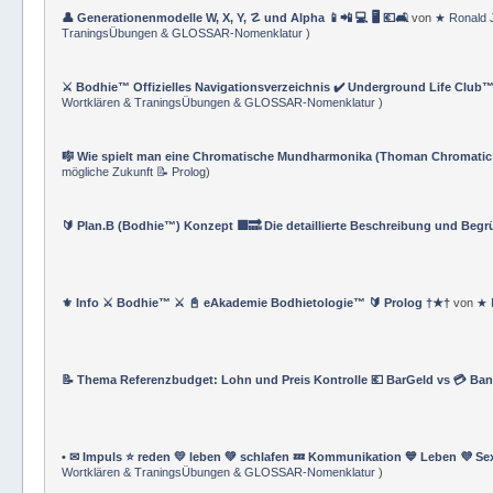
👤 Generationenmodelle W, X, Y, ☡ und Alpha 📱📲 💻 🖥️ 💶🛋️
von
★ Ronald 
TraningsÜbungen & GLOSSAR-Nomenklatur
)
⚔️ Bodhie™ Offizielles Navigationsverzeichnis ✔️ Underground Life Club™
Wortklären & TraningsÜbungen & GLOSSAR-Nomenklatur
)
🎼 Wie spielt man eine Chromatische Mundharmonika (Thoman Chromatic
mögliche Zukunft 📝 Prolog
)
🔰 Plan.B (Bodhie™) Konzept 🟪🔜 Die detaillierte Beschreibung und Beg
⚜ Info ⚔ Bodhie™ ⚔ 📓 eAkademie Bodhietologie™ 🔰 Prolog †★†
von
★ 
📝 Thema Referenzbudget: Lohn und Preis Kontrolle 💶 BarGeld vs 💳 Ba
• ✉ Impuls ⭐️ reden 💛 leben 💚 schlafen 💤 Kommunikation 💙 Leben 💜 Se
Wortklären & TraningsÜbungen & GLOSSAR-Nomenklatur
)