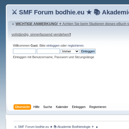
⚔ SMF Forum bodhie.eu ★ 📚 Akademie
⚔
WICHTIGE ANMERKUNG!
⚜ Achten Sie beim Studieren dieses eBuch seh
vollständig, sinnerfassend verstehen!❗
Willkommen
Gast
. Bitte
einloggen
oder
registrieren
.
Einloggen mit Benutzername, Passwort und Sitzungslänge
Übersicht
Hilfe
Suche
Kalender
Einloggen
Registrieren
 ⚔ SMF Forum bodhie.eu ★ 📚 Akademie Bodhietologie ⚜  ● 