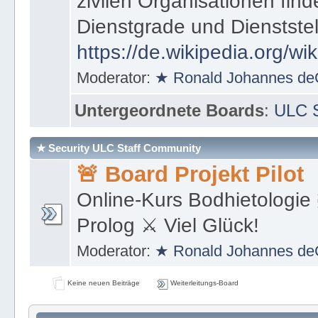
zivilen Organisationen find
Dienstgrade und Dienstste
https://de.wikipedia.org/wi
Moderator:
★ Ronald Johannes de
Untergeordnete Boards
:
ULC S
★ Security ULC Staff Community
🚨 Board Projekt Pilot
Online-Kurs Bodhietologie 
Prolog ⚔ Viel Glück!
Moderator:
★ Ronald Johannes de
Keine neuen Beiträge
Weiterleitungs-Board