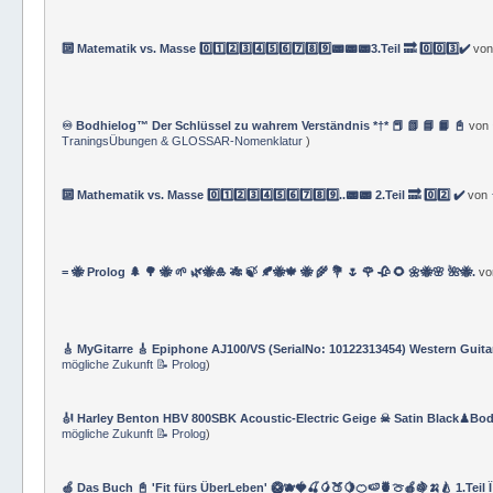
🔟 Matematik vs. Masse 0️⃣1️⃣2️⃣3️⃣4️⃣5️⃣6️⃣7️⃣8️⃣9️⃣📟📟📟3.Teil 🔜 0️⃣0️⃣3️⃣✔️
vo
♾️ Bodhielog™ Der Schlüssel zu wahrem Verständnis *†* 📕 📗 📘 📙 📓
von
TraningsÜbungen & GLOSSAR-Nomenklatur
)
🔟 Mathematik vs. Masse 0️⃣1️⃣2️⃣3️⃣4️⃣5️⃣6️⃣7️⃣8️⃣9️⃣..📟📟 2.Teil 🔜 0️⃣2️⃣ ✔️
von
= 🐝 Prolog 🌲 🌳 🐝 🌱 🌿🐝🎍 🎋 🍃 🍂🐝🍁 🐝 🌾 💐 🌷 🌹 🥀 🌻 🌼🐝🌸 🌺🐝.
v
🎸 MyGitarre 🎸 Epiphone AJ100/VS (SerialNo: 10122313454) Western Guita
mögliche Zukunft 📝 Prolog
)
🎻 Harley Benton HBV 800SBK Acoustic-Electric Geige ☠ Satin Black♟Bod
mögliche Zukunft 📝 Prolog
)
🍏 Das Buch 📓 'Fit fürs ÜberLeben' 🥝🫐🍓🍒🥭🍑🍋🍊🍉🍍🍈🍎🍇🍌🍐 1.Teil 