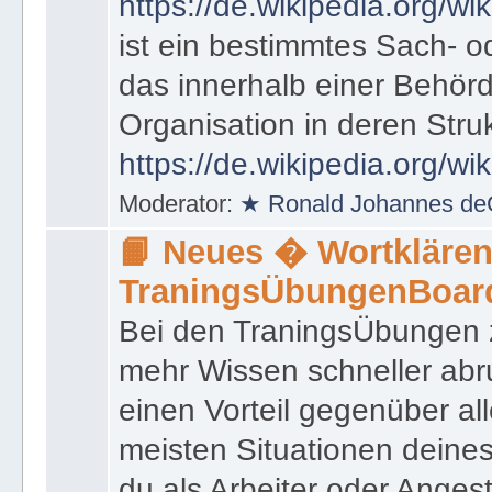
https://de.wikipedia.org/wik
ist ein bestimmtes Sach- 
das innerhalb einer Behörd
Organisation in deren Stru
https://de.wikipedia.org/wi
Moderator:
★ Ronald Johannes de
📙 Neues � Wortklären
TraningsÜbungenBoar
Bei den TraningsÜbungen ze
mehr Wissen schneller abr
einen Vorteil gegenüber al
meisten Situationen deine
du als Arbeiter oder Angest