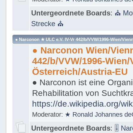
Untergeordnete Boards
:
⛪ Mot
Strecke ⛪
● Narconon ★ ULC e.V. IV-Vr 442/b/VVW/1996-Wien/Vienn
● Narconon Wien/Vienn
442/b/VVW/1996-Wien/
Österreich/Austria-EU
● Narconon ist eine Organi
Rehabilitation von Suchtkr
https://de.wikipedia.org/wi
Moderator:
★ Ronald Johannes de
Untergeordnete Boards
:
🎚 Na