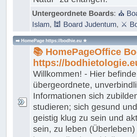
Untergeordnete Boards
:
⛪ Boa
Islam
,
🕍 Board Judentum
,
⚔ Bo
➡️ HomePage https://bodhie.eu ★
📚 HomePageOffice Bod
https://bodhietologie.e
Willkommen! - Hier befinde
übergeordnete, unverbindl
Informationen sich zubilde
studieren; sich gesund und
geistig klug zu sein und akt
sein, zu leben (Überleben) 