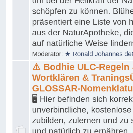
um bei der Heilkraft der N
schöpfen zu können. Blüh
präsentiert eine Liste von
aus der NaturApotheke, di
auf natürliche Weise linder
Moderator:
★ Ronald Johannes de
⚠️ Bodhie ULC-Regeln
Wortklären & Traning
GLOSSAR-Nomenklatu
🖥 Hier befinden sich korre
unverbindliche, kostenlose
zubilden, zulernen und zu 
und natürlich zu ernähren, 