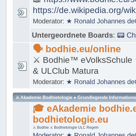
https://de.wikipedia.org/wi
Moderator:
★ Ronald Johannes de
Untergeordnete Boards
:
📟 C
🗣 bodhie.eu/online
⚔ Bodhie™ eVolksSchule
& ULClub Matura
Moderator:
★ Ronald Johannes de
⚔ Akademie Bodhietologie ● Grundlegende Information
🎓 eAkademie bodhie.
bodhietologie.eu
⚔
Bodhie
⚔ Bodhietologie
ULC Regeln
Moderator:
★ Ronald Johannes de