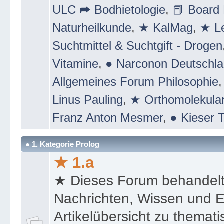
ULC ➦ Bodhietologie
,
📕 Board 
Naturheilkunde
,
★ KalMag
,
★ Le
Suchtmittel & Suchtgift - Drogen
Vitamine
,
● Narconon Deutschl
Allgemeines Forum Philosophie
Linus Pauling
,
★ Orthomolekular
Franz Anton Mesmer
,
● Kieser T
● 1. Kategorie Prolog
★ 1.a
★ Dieses Forum behandel
Nachrichten, Wissen und E
Artikelübersicht zu themat